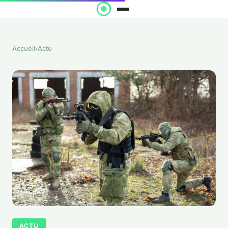
Accueil
›
Actu
ACTU