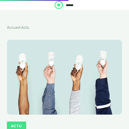
Accueil
›
Actu
ACTU