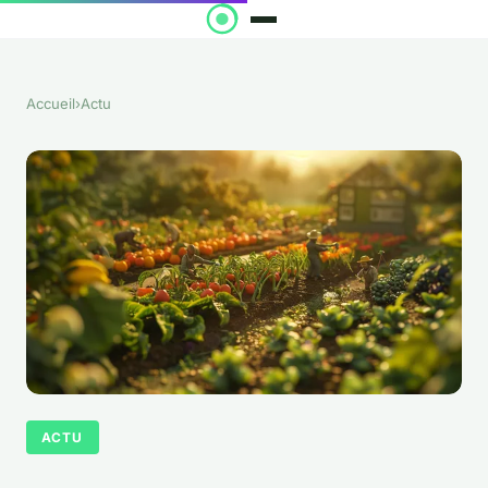
Accueil
›
Actu
ACTU