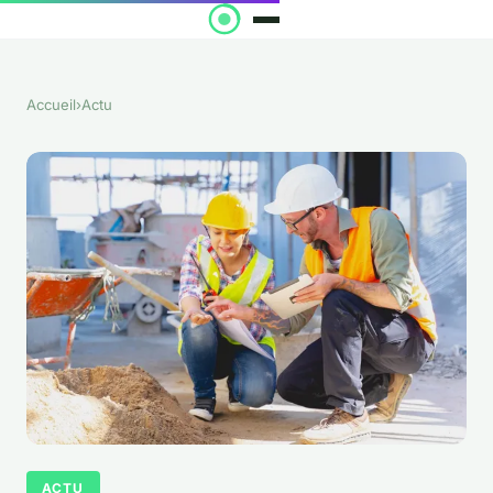
Accueil
›
Actu
ACTU