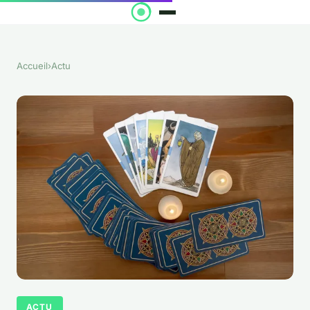
Accueil
›
Actu
ACTU