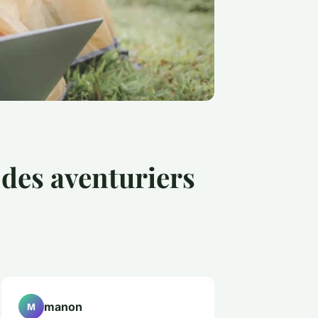
 des aventuriers
manon
M