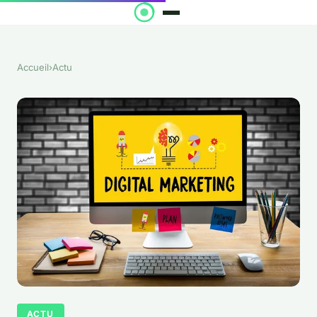
Accueil
›
Actu
ACTU