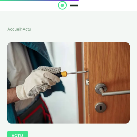
Accueil
›
Actu
ACTU