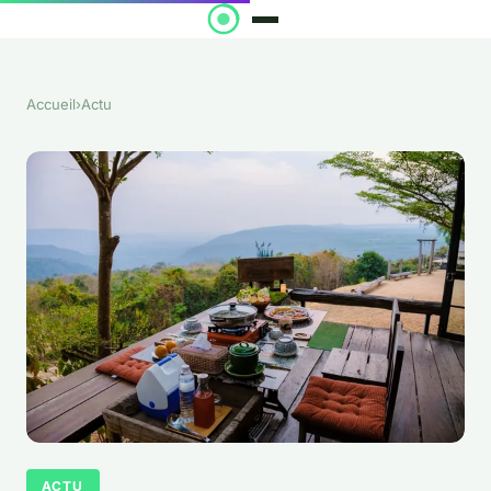
Accueil
›
Actu
ACTU