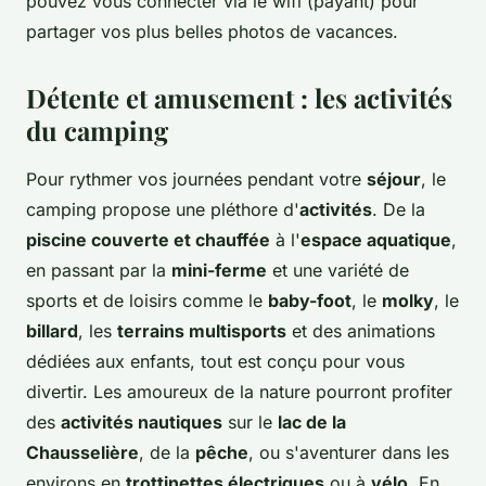
pouvez vous connecter via le wifi (payant) pour
partager vos plus belles photos de vacances.
Détente et amusement : les activités
du camping
Pour rythmer vos journées pendant votre
séjour
, le
camping propose une pléthore d'
activités
. De la
piscine couverte et chauffée
à l'
espace aquatique
,
en passant par la
mini-ferme
et une variété de
sports et de loisirs comme le
baby-foot
, le
molky
, le
billard
, les
terrains multisports
et des animations
dédiées aux enfants, tout est conçu pour vous
divertir. Les amoureux de la nature pourront profiter
des
activités nautiques
sur le
lac de la
Chausselière
, de la
pêche
, ou s'aventurer dans les
environs en
trottinettes électriques
ou à
vélo
. En