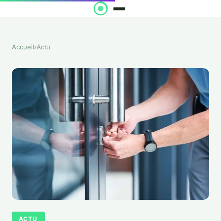
Accueil
›
Actu
ACTU