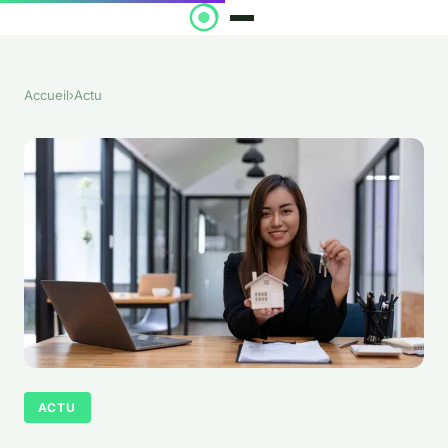
Accueil
›
Actu
ACTU